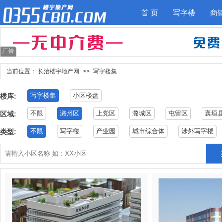
首 页
写字楼
商
当前位置：
长治楼宇地产网
>>
写字楼集
写字楼集
小区楼盘
楼库:
不限
潞州区
上党区
潞城区
屯留区
襄垣
区域:
不限
写字楼
产业园
城市综合体
涉外写字楼
类型: